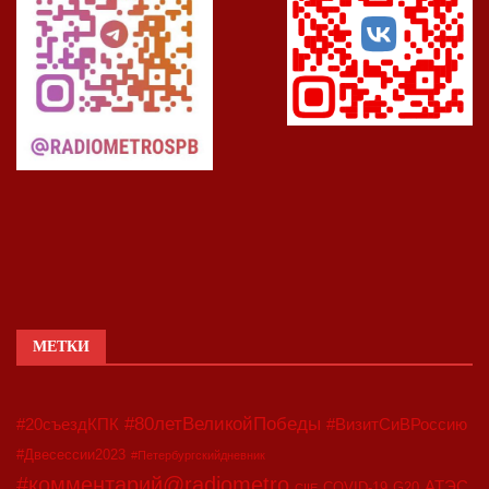
МЕТКИ
#80летВеликойПобеды
#20съездКПК
#ВизитСиВРоссию
#Двесессии2023
#Петербургскийдневник
#комментарий@radiometro
АТЭС
COVID-19
G20
CIIE