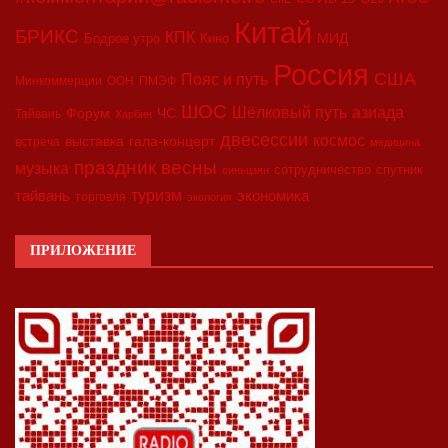
Китай
БРИКС
КПК
МИД
Бодрое утро
Кино
Россия
США
Пояс и путь
Минкоммерции
ООН
ПМЭФ
ШОС
азиада
Шёлковый путь
Форум
ЧС
Тайвань
Харбин
двесессии
космос
выставка
гала-концерт
встреча
медицина
праздник весны
музыка
сотрудничество
спутник
синьцзян
туризм
экономика
тайвань
торговля
экология
ПРИЛОЖЕНИЕ