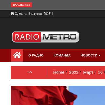
Skip
ПОСЛЕДНЕЕ
to
Суббота, 8 августа, 2026
content
Слушать онлайн и на 102.4 FM
Радио МЕТРО
бесплатно в хорошем качестве Санкт-
О РАДИО
КОМАНДА
НОВОСТИ
Петербург и Россия
>>
Home
2023
Март
10