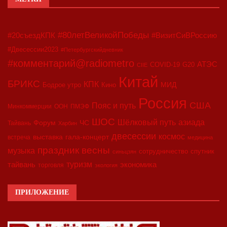
#80летВеликойПобеды
#20съездКПК
#ВизитСиВРоссию
#Двесессии2023
#Петербургскийдневник
#комментарий@radiometro
АТЭС
COVID-19
G20
CIIE
Китай
БРИКС
КПК
МИД
Бодрое утро
Кино
Россия
США
Пояс и путь
Минкоммерции
ООН
ПМЭФ
ШОС
азиада
Шёлковый путь
Форум
ЧС
Тайвань
Харбин
двесессии
космос
выставка
гала-концерт
встреча
медицина
праздник весны
музыка
сотрудничество
спутник
синьцзян
туризм
экономика
тайвань
торговля
экология
ПРИЛОЖЕНИЕ