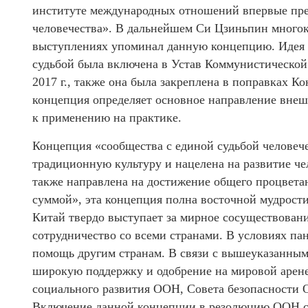
институте международных отношений впервые пре
человечества». В дальнейшем Си Цзиньпин многок
выступлениях упоминал данную концепцию. Идея 
судьбой была включена в Устав Коммунистической
2017 г., также она была закреплена в поправках К
концепция определяет основное направление внеш
к применению на практике.
Концепция «сообщества с единой судьбой человеч
традиционную культуру и нацелена на развитие че
также направлена ​​на достижение общего процвета
суммой», эта концепция полна восточной мудрости
Китай твердо выступает за мирное сосуществован
сотрудничество со всеми странами. В условиях п
помощь другим странам. В связи с вышеуказанным,
широкую поддержку и одобрение на мировой арен
социального развития ООН, Совета безопасности 
Включение данной концепции в резолюцию ООН сви