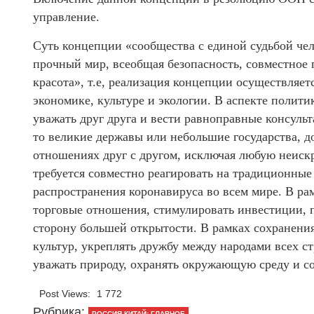
управление.
Суть концепции «сообщества с единой судьбой чел
прочный мир, всеобщая безопасность, совместное 
красота», т.е, реализация концепции осуществляет
экономике, культуре и экологии. В аспекте полити
уважать друг друга и вести равноправные консуль
то великие державы или небольшие государства, 
отношениях друг с другом, исключая любую неискр
требуется совместно реагировать на традиционные 
распространения коронавируса во всем мире. В р
торговые отношения, стимулировать инвестиции, п
сторону большей открытости. В рамках сохранения
культур, укреплять дружбу между народами всех с
уважать природу, охранять окружающую среду и со
Post Views:
1 772
Рубрика:
РОССИЯ-КИТАЙ: ГЛАВНОЕ