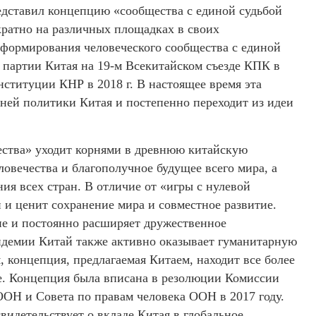
дставил концепцию «сообщества с единой судьбой
ратно на различных площадках в своих
формирования человеческого сообщества с единой
 партии Китая на 19-м Всекитайском съезде КПК в
онституции КНР в 2018 г. В настоящее время эта
ней политики Китая и постепенно переходит из идеи
ества» уходит корнями в древнюю китайскую
ловечества и благополучное будущее всего мира, а
ния всех стран. В отличие от «игры с нулевой
 и ценит сохранение мира и совместное развитие.
ие и постоянно расширяет дружественное
андемии Китай также активно оказывает гуманитарную
 концепция, предлагаемая Китаем, находит все более
е. Концепция была вписана в резолюции Комиссии
ООН и Совета по правам человека ООН в 2017 году.
детельствует о вкладе Китая в глобальное