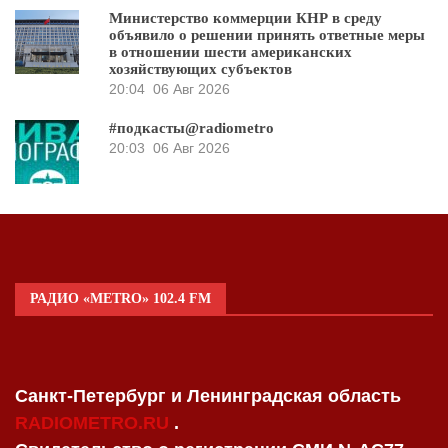
Министерство коммерции КНР в среду
объявило о решении принять ответные меры
в отношении шести американских
хозяйствующих субъектов
20:04
06 Авг 2026
#подкасты@radiometro
20:03
06 Авг 2026
РАДИО «METRO» 102.4 FM
Санкт-Петербург и Ленинградская область
RADIOMETRO.RU
.