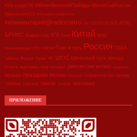
#80летВеликойПобеды
#20съездКПК
#ВизитСиВРоссию
#Двесессии2023
#Петербургскийдневник
#комментарий@radiometro
АТЭС
COVID-19
G20
CIIE
Китай
БРИКС
КПК
МИД
Бодрое утро
Кино
Россия
США
Пояс и путь
Минкоммерции
ООН
ПМЭФ
ШОС
азиада
Шёлковый путь
Форум
ЧС
Тайвань
Харбин
двесессии
космос
выставка
гала-концерт
встреча
медицина
праздник весны
музыка
сотрудничество
спутник
синьцзян
туризм
экономика
тайвань
торговля
экология
ПРИЛОЖЕНИЕ