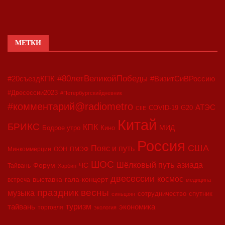
МЕТКИ
#80летВеликойПобеды
#20съездКПК
#ВизитСиВРоссию
#Двесессии2023
#Петербургскийдневник
#комментарий@radiometro
АТЭС
COVID-19
G20
CIIE
Китай
БРИКС
КПК
МИД
Бодрое утро
Кино
Россия
США
Пояс и путь
Минкоммерции
ООН
ПМЭФ
ШОС
азиада
Шёлковый путь
Форум
ЧС
Тайвань
Харбин
двесессии
космос
выставка
гала-концерт
встреча
медицина
праздник весны
музыка
сотрудничество
спутник
синьцзян
туризм
экономика
тайвань
торговля
экология