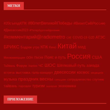
МЕТКИ
#80летВеликойПобеды
#20съездКПК
#ВизитСиВРоссию
#Двесессии2023
#Петербургскийдневник
#комментарий@radiometro
АТЭС
COVID-19
G20
CIIE
Китай
БРИКС
КПК
МИД
Бодрое утро
Кино
Россия
США
Пояс и путь
Минкоммерции
ООН
ПМЭФ
ШОС
азиада
Шёлковый путь
Форум
ЧС
Тайвань
Харбин
двесессии
космос
выставка
гала-концерт
встреча
медицина
праздник весны
музыка
сотрудничество
спутник
синьцзян
туризм
экономика
тайвань
торговля
экология
ПРИЛОЖЕНИЕ