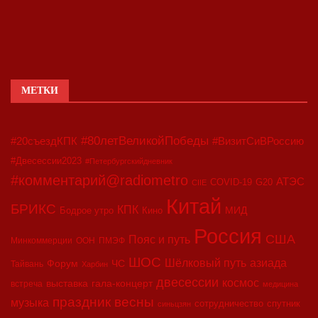
МЕТКИ
#80летВеликойПобеды
#20съездКПК
#ВизитСиВРоссию
#Двесессии2023
#Петербургскийдневник
#комментарий@radiometro
АТЭС
COVID-19
G20
CIIE
Китай
БРИКС
КПК
МИД
Бодрое утро
Кино
Россия
США
Пояс и путь
Минкоммерции
ООН
ПМЭФ
ШОС
азиада
Шёлковый путь
Форум
ЧС
Тайвань
Харбин
двесессии
космос
выставка
гала-концерт
встреча
медицина
праздник весны
музыка
сотрудничество
спутник
синьцзян