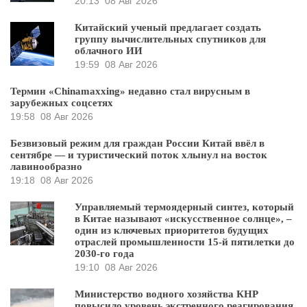
20:13
08 Авг 2026
Китайский ученый предлагает создать
группу вычислительных спутников для
облачного ИИ
19:59
08 Авг 2026
Термин «Chinamaxxing» недавно стал вирусным в
зарубежных соцсетях
19:58
08 Авг 2026
Безвизовый режим для граждан России Китай ввёл в
сентябре — и туристический поток хлынул на восток
лавинообразно
19:18
08 Авг 2026
Управляемый термоядерный синтез, который
в Китае называют «искусственное солнце», –
один из ключевых приоритетов будущих
отраслей промышленности 15-й пятилетки до
2030-го года
19:10
08 Авг 2026
Министерство водного хозяйства КНР
повысило уровень экстренного реагирования