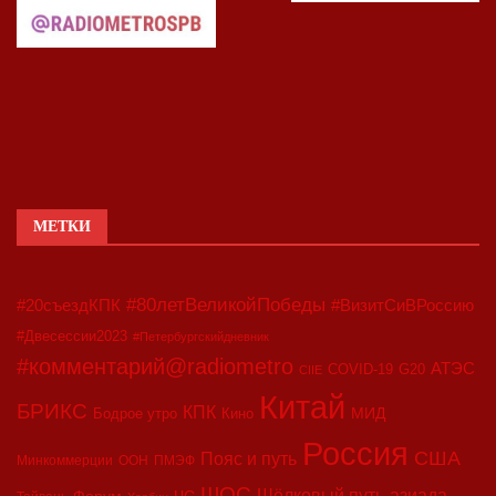
МЕТКИ
#80летВеликойПобеды
#20съездКПК
#ВизитСиВРоссию
#Двесессии2023
#Петербургскийдневник
#комментарий@radiometro
АТЭС
COVID-19
G20
CIIE
Китай
БРИКС
КПК
МИД
Бодрое утро
Кино
Россия
США
Пояс и путь
Минкоммерции
ООН
ПМЭФ
ШОС
азиада
Шёлковый путь