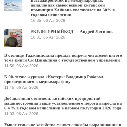
пассажиропоток на международных
авиалиниях самой южной китайской
провинции Хайнань увеличился на 30% в
годовом исчислении
16:35
06 Авг 2026
#КУЛЬТУРНЫЙКОД — Андрей Логинов
16:31
06 Авг 2026
В столице Таджикистана прошла встреча читателей пятого
тома книги Си Цзиньпина о государственном управлении
11:56
06 Авг 2026
К 90-летию журнала «Костер»: Владимир Рябовол
присоединился к медиамарафону
11:45
06 Авг 2026
Добавленная стоимость китайских предприятий
машиностроения выше установленного порога выросла на
6,4 % в годовом исчислении в первом полугодии 2026 года
11:03
06 Авг 2026
Умное сельское хозяйство меняет способы выращивания и