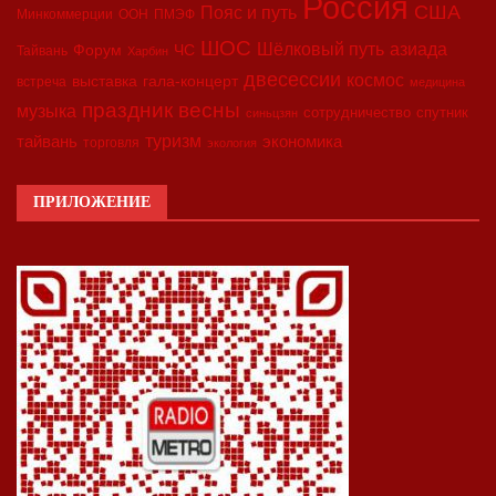
Россия
США
Пояс и путь
Минкоммерции
ООН
ПМЭФ
ШОС
азиада
Шёлковый путь
Форум
ЧС
Тайвань
Харбин
двесессии
космос
выставка
гала-концерт
встреча
медицина
праздник весны
музыка
сотрудничество
спутник
синьцзян
туризм
экономика
тайвань
торговля
экология
ПРИЛОЖЕНИЕ