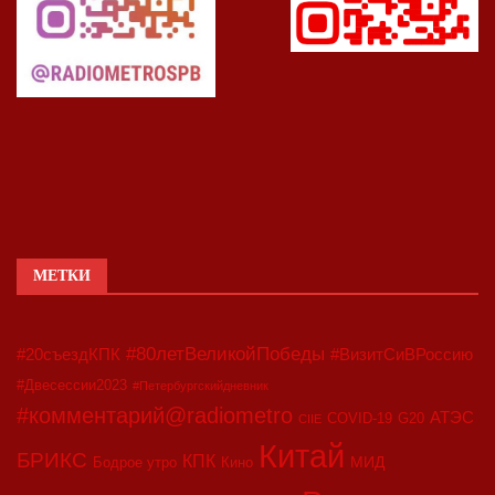
МЕТКИ
#80летВеликойПобеды
#20съездКПК
#ВизитСиВРоссию
#Двесессии2023
#Петербургскийдневник
#комментарий@radiometro
АТЭС
COVID-19
G20
CIIE
Китай
БРИКС
КПК
МИД
Бодрое утро
Кино