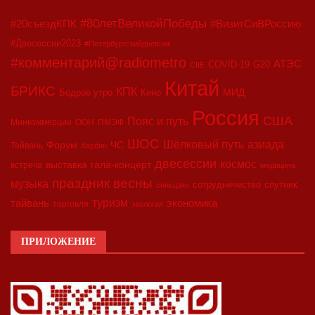
#80летВеликойПобеды
#20съездКПК
#ВизитСиВРоссию
#Двесессии2023
#Петербургскийдневник
#комментарий@radiometro
АТЭС
COVID-19
G20
CIIE
Китай
БРИКС
КПК
МИД
Бодрое утро
Кино
Россия
США
Пояс и путь
Минкоммерции
ООН
ПМЭФ
ШОС
азиада
Шёлковый путь
Форум
ЧС
Тайвань
Харбин
двесессии
космос
выставка
гала-концерт
встреча
медицина
праздник весны
музыка
сотрудничество
спутник
синьцзян
туризм
экономика
тайвань
торговля
экология
ПРИЛОЖЕНИЕ