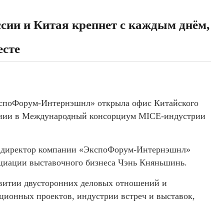
сии и Китая крепнет с каждым днём,
есте
кспоФорум-Интернэшнл» открыла офис Китайского
дении в Международный консорциум MICE-индустрии
й директор компании «ЭкспоФорум-Интернэшнл»
циации выставочного бизнеса Чэнь Княньшинь.
звитии двусторонних деловых отношений и
ационных проектов, индустрии встреч и выставок,