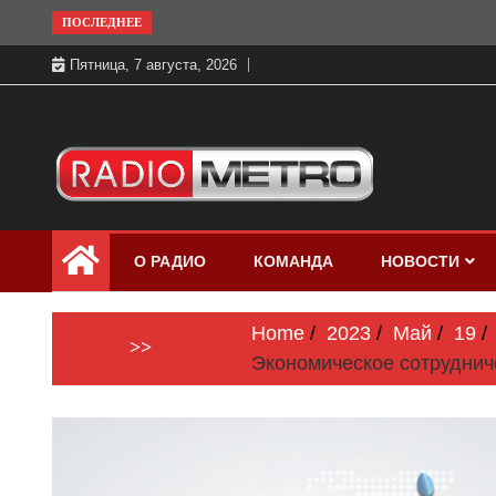
Skip
ПОСЛЕДНЕЕ
to
Пятница, 7 августа, 2026
content
Слушать онлайн и на 102.4 FM
Радио МЕТРО
бесплатно в хорошем качестве Санкт-
О РАДИО
КОМАНДА
НОВОСТИ
Петербург и Россия
Home
2023
Май
19
>>
Экономическое сотрудниче