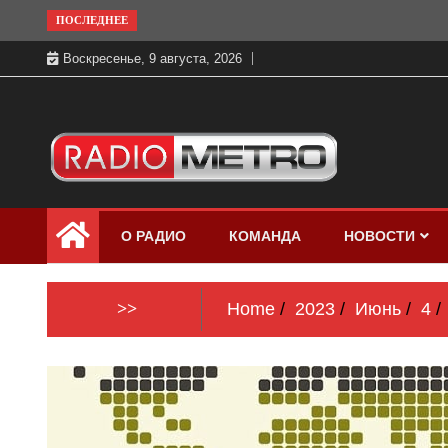
Skip
ПОСЛЕДНЕЕ
to
Воскресенье, 9 августа, 2026
content
Слушать онлайн и на 102.4 FM
Радио МЕТРО
бесплатно в хорошем качестве Санкт-
О РАДИО
КОМАНДА
НОВОСТИ
Петербург и Россия
>>
Home
2023
Июнь
4