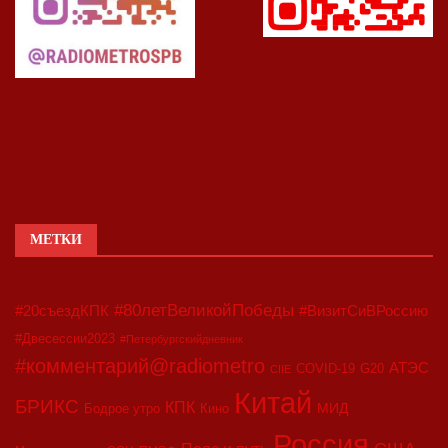
МЕТКИ
#80летВеликойПобеды
#20съездКПК
#ВизитСиВРоссию
#Двесессии2023
#Петербургскийдневник
#комментарий@radiometro
АТЭС
COVID-19
G20
CIIE
Китай
БРИКС
КПК
МИД
Бодрое утро
Кино
Россия