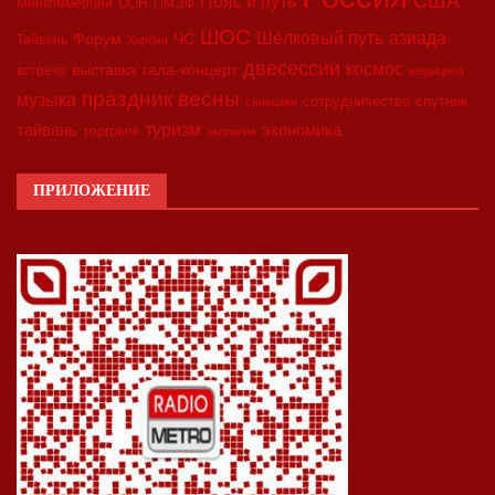
США
Пояс и путь
Минкоммерции
ООН
ПМЭФ
ШОС
азиада
Шёлковый путь
Форум
ЧС
Тайвань
Харбин
двесессии
космос
выставка
гала-концерт
встреча
медицина
праздник весны
музыка
сотрудничество
спутник
синьцзян
туризм
экономика
тайвань
торговля
экология
ПРИЛОЖЕНИЕ