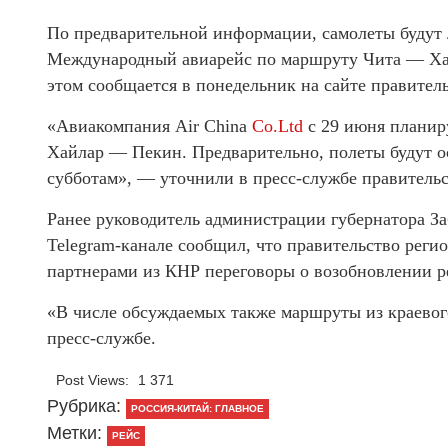
По предварительной информации, самолеты будут 
Международный авиарейс по маршруту Чита — Хай
этом сообщается в понедельник на сайте правитель
«Авиакомпания Air China
Co.Ltd
с 29 июня планир
Хайлар — Пекин. Предварительно, полеты будут ос
субботам», — уточнили в пресс-службе правительс
Ранее руководитель администрации губернатора З
Telegram-канале сообщил, что правительство реги
партнерами из КНР переговоры о возобновлении р
«В числе обсуждаемых также маршруты из краево
пресс-службе.
Post Views:
1 371
Рубрика:
РОССИЯ-КИТАЙ: ГЛАВНОЕ
Метки:
РЕЙС