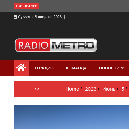
Skip
ПОСЛЕДНЕЕ
to
Суббота, 8 августа, 2026
content
Слушать онлайн и на 102.4 FM
Радио МЕТРО
бесплатно в хорошем качестве Санкт-
О РАДИО
КОМАНДА
НОВОСТИ
Петербург и Россия
>>
Home
2023
Июнь
5