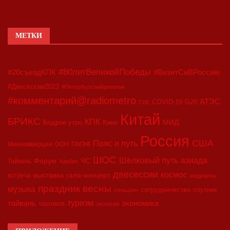
МЕТКИ
#80летВеликойПобеды
#20съездКПК
#ВизитСиВРоссию
#Двесессии2023
#Петербургскийдневник
#комментарий@radiometro
АТЭС
COVID-19
G20
CIIE
Китай
БРИКС
КПК
МИД
Бодрое утро
Кино
Россия
США
Пояс и путь
Минкоммерции
ООН
ПМЭФ
ШОС
азиада
Шёлковый путь
Форум
ЧС
Тайвань
Харбин
двесессии
космос
выставка
гала-концерт
встреча
медицина
праздник весны
музыка
сотрудничество
спутник
синьцзян
туризм
экономика
тайвань
торговля
экология