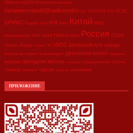
#Двесессии2023
#Петербургскийдневник
#комментарий@radiometro
АТЭС
COVID-19
G20
CIIE
Китай
БРИКС
КПК
МИД
Бодрое утро
Кино
Россия
США
Пояс и путь
Минкоммерции
ООН
ПМЭФ
ШОС
азиада
Шёлковый путь
Форум
ЧС
Тайвань
Харбин
двесессии
космос
выставка
гала-концерт
встреча
медицина
праздник весны
музыка
сотрудничество
спутник
синьцзян
туризм
экономика
тайвань
торговля
экология
ПРИЛОЖЕНИЕ