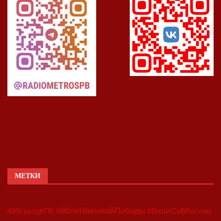
МЕТКИ
#80летВеликойПобеды
#20съездКПК
#ВизитСиВРоссию