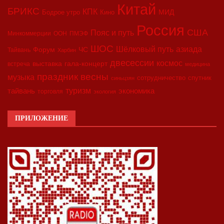
Китай
БРИКС
КПК
МИД
Бодрое утро
Кино
Россия
США
Пояс и путь
Минкоммерции
ООН
ПМЭФ
ШОС
азиада
Шёлковый путь
Форум
ЧС
Тайвань
Харбин
двесессии
космос
выставка
гала-концерт
встреча
медицина
праздник весны
музыка
сотрудничество
спутник
синьцзян
туризм
экономика
тайвань
торговля
экология
ПРИЛОЖЕНИЕ