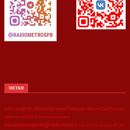
МЕТКИ
#80летВеликойПобеды
#20съездКПК
#ВизитСиВРоссию
#Двесессии2023
#Петербургскийдневник
#комментарий@radiometro
АТЭС
COVID-19
G20
CIIE