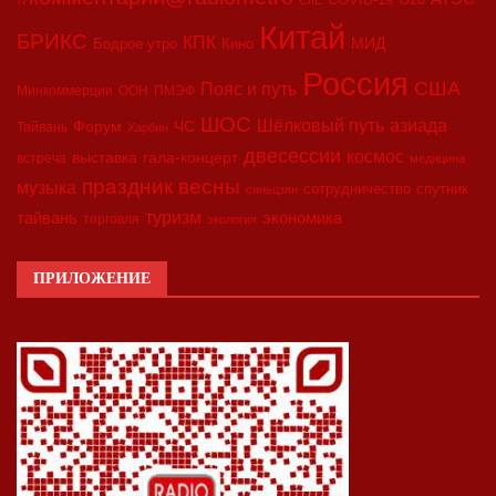
Китай
БРИКС
КПК
МИД
Бодрое утро
Кино
Россия
США
Пояс и путь
Минкоммерции
ООН
ПМЭФ
ШОС
азиада
Шёлковый путь
Форум
ЧС
Тайвань
Харбин
двесессии
космос
выставка
гала-концерт
встреча
медицина
праздник весны
музыка
сотрудничество
спутник
синьцзян
туризм
экономика
тайвань
торговля
экология
ПРИЛОЖЕНИЕ