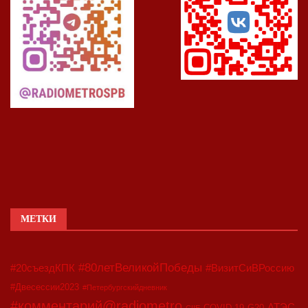
МЕТКИ
#80летВеликойПобеды
#20съездКПК
#ВизитСиВРоссию
#Двесессии2023
#Петербургскийдневник
#комментарий@radiometro
АТЭС
COVID-19
G20
CIIE