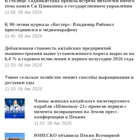
В столице Таджикистана прошла встреча читателей пятого
тома книги Си Цзиньпина о государственном управлении
11:56
06 Авг 2026
К 90-летию журнала «Костер»: Владимир Рябовол
присоединился к медиамарафону
11:45
06 Авг 2026
Добавленная стоимость китайских предприятий
машиностроения выше установленного порога выросла на
6,4 % в годовом исчислении в первом полугодии 2026 года
11:03
06 Авг 2026
Умное сельское хозяйство меняет способы выращивания и
доставки еды
11:03
06 Авг 2026
Члены экипажа китайского пилотируемого
корабля «Шэньчжоу-21» провели первую с
момента возвращения на Землю пресс-
конференцию в Пекине
11:02
06 Авг 2026
ЮНЕСКО объявила Пекин Всемирной