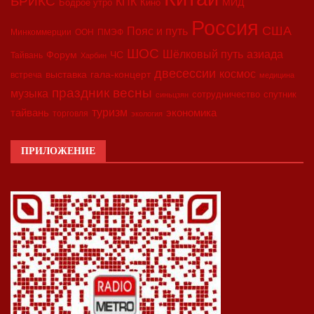
БРИКС
КПК
МИД
Бодрое утро
Кино
Россия
США
Пояс и путь
Минкоммерции
ООН
ПМЭФ
ШОС
азиада
Шёлковый путь
Форум
ЧС
Тайвань
Харбин
двесессии
космос
выставка
гала-концерт
встреча
медицина
праздник весны
музыка
сотрудничество
спутник
синьцзян
туризм
экономика
тайвань
торговля
экология
ПРИЛОЖЕНИЕ