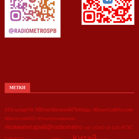
МЕТКИ
#80летВеликойПобеды
#20съездКПК
#ВизитСиВРоссию
#Двесессии2023
#Петербургскийдневник
#комментарий@radiometro
АТЭС
COVID-19
G20
CIIE
Китай