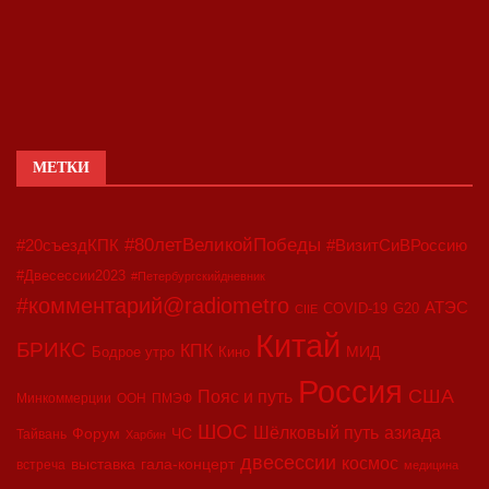
МЕТКИ
#80летВеликойПобеды
#20съездКПК
#ВизитСиВРоссию
#Двесессии2023
#Петербургскийдневник
#комментарий@radiometro
АТЭС
COVID-19
G20
CIIE
Китай
БРИКС
КПК
МИД
Бодрое утро
Кино
Россия
США
Пояс и путь
Минкоммерции
ООН
ПМЭФ
ШОС
азиада
Шёлковый путь
Форум
ЧС
Тайвань
Харбин
двесессии
космос
выставка
гала-концерт
встреча
медицина