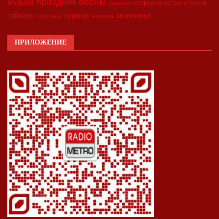
праздник весны
музыка
сотрудничество
спутник
синьцзян
туризм
экономика
тайвань
торговля
экология
ПРИЛОЖЕНИЕ