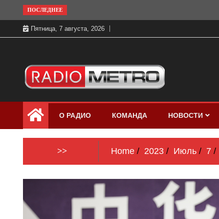
Skip
ПОСЛЕДНЕЕ
to
Пятница, 7 августа, 2026
content
Слушать онлайн и на 102.4 FM
Радио МЕТРО
бесплатно в хорошем качестве Санкт-
О РАДИО
КОМАНДА
НОВОСТИ
Петербург и Россия
>>
Home
2023
Июль
7