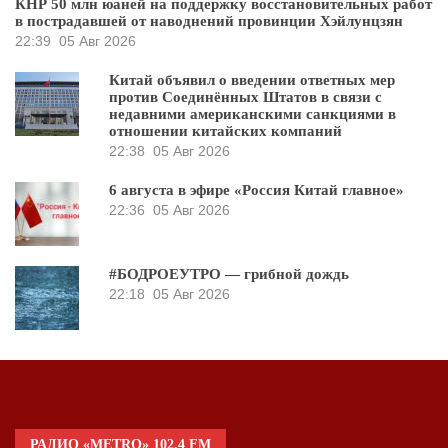
КНР 50 млн юаней на поддержку восстановительных работ
в пострадавшей от наводнений провинции Хэйлунцзян
22:39
05 Авг 2026
Китай объявил о введении ответных мер
против Соединённых Штатов в связи с
недавними американскими санкциями в
отношении китайских компаний
22:38
05 Авг 2026
6 августа в эфире «Россия Китай главное»
22:36
05 Авг 2026
#БОДРОЕУТРО — грибной дождь
22:18
05 Авг 2026
РАДИО «METRO» 102.4 FM