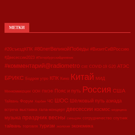
МЕТКИ
#80летВеликойПобеды
#20съездКПК
#ВизитСиВРоссию
#Двесессии2023
#Петербургскийдневник
#комментарий@radiometro
АТЭС
COVID-19
G20
CIIE
Китай
БРИКС
КПК
МИД
Бодрое утро
Кино
Россия
США
Пояс и путь
Минкоммерции
ООН
ПМЭФ
ШОС
азиада
Шёлковый путь
Форум
ЧС
Тайвань
Харбин
двесессии
космос
выставка
гала-концерт
встреча
медицина
праздник весны
музыка
сотрудничество
спутник
синьцзян
туризм
экономика
тайвань
торговля
экология