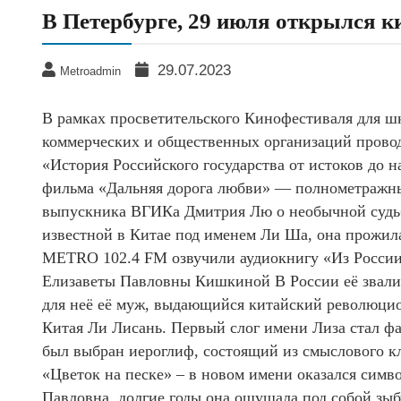
В Петербурге, 29 июля открылся 
29.07.2023
Metroadmin
В рамках просветительского Кинофестиваля для шк
коммерческих и общественных организаций провод
«История Российского государства от истоков до 
фильма «Дальняя дорога любви» — полнометражны
выпускника ВГИКа Дмитрия Лю о необычной судь
известной в Китае под именем Ли Ша, она прожил
METRO 102.4 FM озвучили аудиокнигу «Из России 
Елизаветы Павловны Кишкиной В России её звали 
для неё её муж, выдающийся китайский революцио
Китая Ли Лисань. Первый слог имени Лиза стал ф
был выбран иероглиф, состоящий из смыслового к
«Цветок на песке» – в новом имени оказался симв
Павловна, долгие годы она ощущала под собой зыб