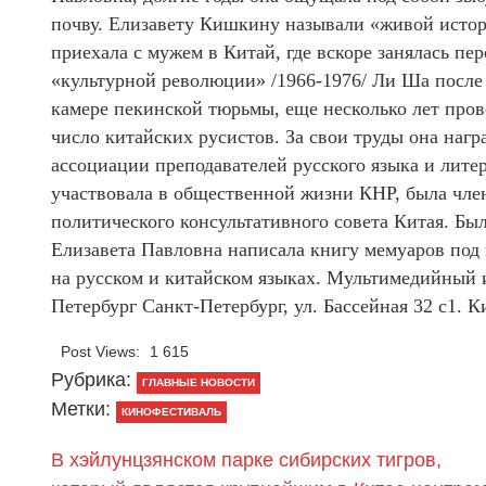
почву. Елизавету Кишкину называли «живой истор
приехала с мужем в Китай, где вскоре занялась пе
«культурной революции» /1966-1976/ Ли Ша после 
камере пекинской тюрьмы, еще несколько лет пров
число китайских русистов. За свои труды она на
ассоциации преподавателей русского языка и ли
участвовала в общественной жизни КНР, была чле
политического консультативного совета Китая. Бы
Елизавета Павловна написала книгу мемуаров под 
на русском и китайском языках. Мультимедийный 
Петербург Санкт-Петербург, ул. Бассейная 32 с1.
Post Views:
1 615
Рубрика:
ГЛАВНЫЕ НОВОСТИ
Метки:
КИНОФЕСТИВАЛЬ
В хэйлунцзянском парке сибирских тигров,