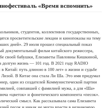
кинофестиваль «Время вспомнить»
ольников, студентов, коллективов государственных,
ятся просветительские лекции и кинопоказы на тему
наших дней». 29 июля прошел специальный показ
й документальный фильм китайского режиссера,
бе своей бабушки, Елизаветы Павловны Кишкиной,
а долгую жизнь — 101 год. В 2021 году RADIO
в Китай: путь длиною в 100 лет» о жизни и судьбе
Лизой. В Китае она стала Ли Ша. Это имя придумал
нер, один из создателей Коммунистической партии
амилией, совпавшей с фамилией мужа, а для «Ша»
люча «цветок» и фонетического компонента «песок».
олический смысл. Как рассказывала сама Елизавета
учий песок и никак не могла врасти в незнакомую