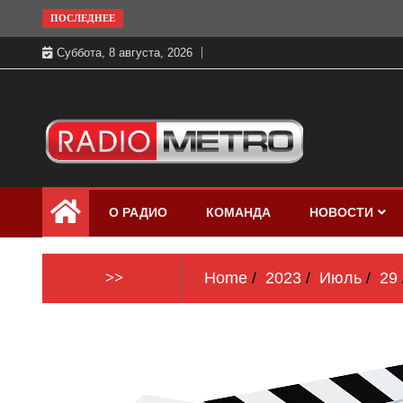
Skip
ПОСЛЕДНЕЕ
to
Суббота, 8 августа, 2026
content
Слушать онлайн и на 102.4 FM
Радио МЕТРО
бесплатно в хорошем качестве Санкт-
О РАДИО
КОМАНДА
НОВОСТИ
Петербург и Россия
>>
Home
2023
Июль
29