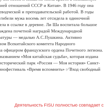
ией отношений СССР и Китая». В 1946 году она
реводческой и преподавательской работой. В годы
гибели мужа восемь лет отсидела в одиночной
ела в ссылке в деревне. Ли Ша воспитала большое
граждена почетной наградой Международной
тературы — медалью А.С.Пушкина. Активно
ном Всекитайского комитета Народного
ла офицером французского ордена Почетного легиона.
названием «Моя китайская судьба», которая издана
исторический парк «Россия — Моя история» Санкт-
 Кинофестиваль «Время вспомнить» ✅Вход свободный
Деятельность FISU полностью совпадает с