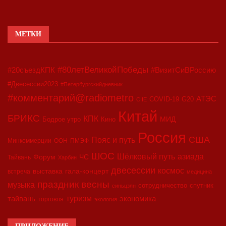
МЕТКИ
#80летВеликойПобеды
#20съездКПК
#ВизитСиВРоссию
#Двесессии2023
#Петербургскийдневник
#комментарий@radiometro
АТЭС
COVID-19
G20
CIIE
Китай
БРИКС
КПК
МИД
Бодрое утро
Кино
Россия
США
Пояс и путь
Минкоммерции
ООН
ПМЭФ
ШОС
азиада
Шёлковый путь
Форум
ЧС
Тайвань
Харбин
двесессии
космос
выставка
гала-концерт
встреча
медицина
праздник весны
музыка
сотрудничество
спутник
синьцзян
туризм
экономика
тайвань
торговля
экология