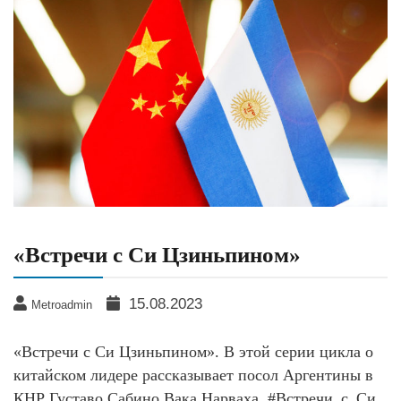
«Встречи с Си Цзиньпином»
15.08.2023
Metroadmin
«Встречи с Си Цзиньпином». В этой серии цикла о
китайском лидере рассказывает посол Аргентины в
КНР Густаво Сабино Вака Нарваха. #Встречи_с_Си