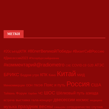
МЕТКИ
#80летВеликойПобеды
#20съездКПК
#ВизитСиВРоссию
#Двесессии2023
#Петербургскийдневник
#комментарий@radiometro
АТЭС
COVID-19
G20
CIIE
Китай
БРИКС
КПК
МИД
Бодрое утро
Кино
Россия
США
Пояс и путь
Минкоммерции
ООН
ПМЭФ
ШОС
азиада
Шёлковый путь
Форум
ЧС
Тайвань
Харбин
двесессии
космос
выставка
гала-концерт
встреча
медицина
праздник весны
музыка
сотрудничество
спутник
синьцзян