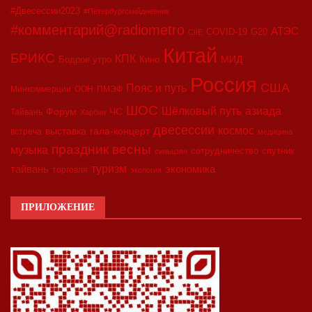
#Двесессии2023
#Петербургскийдневник
#комментарий@radiometro
АТЭС
COVID-19
G20
CIIE
Китай
БРИКС
КПК
МИД
Бодрое утро
Кино
Россия
США
Пояс и путь
Минкоммерции
ООН
ПМЭФ
ШОС
азиада
Шёлковый путь
Форум
ЧС
Тайвань
Харбин
двесессии
космос
выставка
гала-концерт
встреча
медицина
праздник весны
музыка
сотрудничество
спутник
синьцзян
туризм
экономика
тайвань
торговля
экология
ПРИЛОЖЕНИЕ