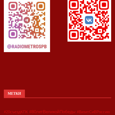
МЕТКИ
#80летВеликойПобеды
#20съездКПК
#ВизитСиВРоссию