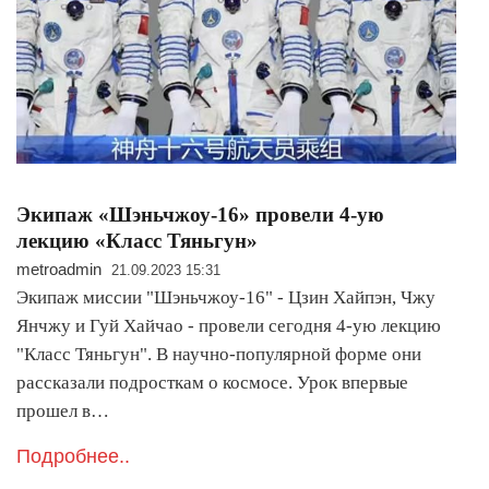
Экипаж «Шэньчжоу-16» провели 4-ую
лекцию «Класс Тяньгун»
metroadmin
21.09.2023 15:31
Экипаж миссии "Шэньчжоу-16" - Цзин Хайпэн, Чжу
Янчжу и Гуй Хайчао - провели сегодня 4-ую лекцию
"Класс Тяньгун". В научно-популярной форме они
рассказали подросткам о космосе. Урок впервые
прошел в…
Подробнее..