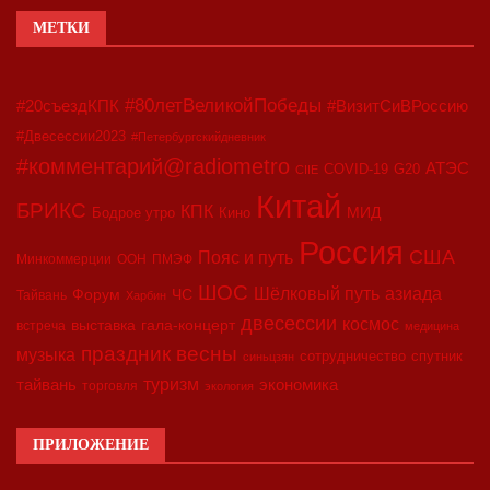
МЕТКИ
#80летВеликойПобеды
#20съездКПК
#ВизитСиВРоссию
#Двесессии2023
#Петербургскийдневник
#комментарий@radiometro
АТЭС
COVID-19
G20
CIIE
Китай
БРИКС
КПК
МИД
Бодрое утро
Кино
Россия
США
Пояс и путь
Минкоммерции
ООН
ПМЭФ
ШОС
азиада
Шёлковый путь
Форум
ЧС
Тайвань
Харбин
двесессии
космос
выставка
гала-концерт
встреча
медицина
праздник весны
музыка
сотрудничество
спутник
синьцзян
туризм
экономика
тайвань
торговля
экология
ПРИЛОЖЕНИЕ