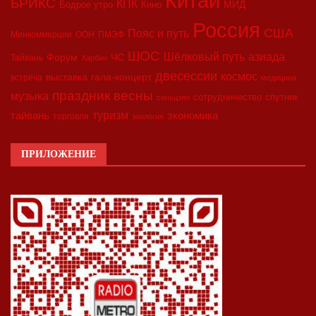
Китай
БРИКС
КПК
МИД
Бодрое утро
Кино
Россия
США
Пояс и путь
Минкоммерции
ООН
ПМЭФ
ШОС
азиада
Шёлковый путь
Форум
ЧС
Тайвань
Харбин
двесессии
космос
выставка
гала-концерт
встреча
медицина
праздник весны
музыка
сотрудничество
спутник
синьцзян
туризм
экономика
тайвань
торговля
экология
ПРИЛОЖЕНИЕ