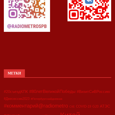
МЕТКИ
#80летВеликойПобеды
#20съездКПК
#ВизитСиВРоссию
#Двесессии2023
#Петербургскийдневник
#комментарий@radiometro
АТЭС
COVID-19
G20
CIIE