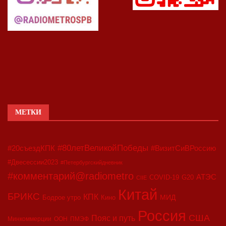
МЕТКИ
#80летВеликойПобеды
#20съездКПК
#ВизитСиВРоссию
#Двесессии2023
#Петербургскийдневник
#комментарий@radiometro
АТЭС
COVID-19
G20
CIIE
Китай
БРИКС
КПК
МИД
Бодрое утро
Кино
Россия
США
Пояс и путь
Минкоммерции
ООН
ПМЭФ