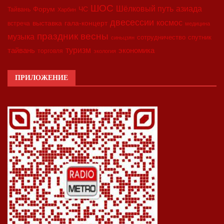
ШОС
азиада
Шёлковый путь
Форум
ЧС
Тайвань
Харбин
двесессии
космос
выставка
гала-концерт
встреча
медицина
праздник весны
музыка
сотрудничество
спутник
синьцзян
туризм
экономика
тайвань
торговля
экология
ПРИЛОЖЕНИЕ