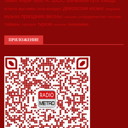
азиада
Шёлковый путь
Форум
ЧС
Тайвань
Харбин
двесессии
космос
выставка
гала-концерт
встреча
медицина
праздник весны
музыка
сотрудничество
спутник
синьцзян
туризм
экономика
тайвань
торговля
экология
ПРИЛОЖЕНИЕ