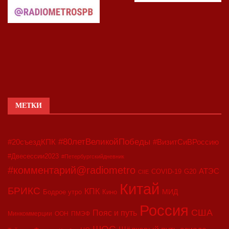
МЕТКИ
#80летВеликойПобеды
#20съездКПК
#ВизитСиВРоссию
#Двесессии2023
#Петербургскийдневник
#комментарий@radiometro
АТЭС
COVID-19
G20
CIIE
Китай
БРИКС
КПК
МИД
Бодрое утро
Кино
Россия
США
Пояс и путь
Минкоммерции
ООН
ПМЭФ
ШОС