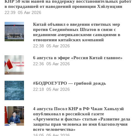
КНР 50 млн юаней на поддержку восстановительных работ
в пострадавшей от наводнений провинции Хэйлунцзян
22:39
05 Авг 2026
Китай объявил о введении ответных мер
против Соединённых Штатов в связи с
недавними американскими санкциями в
отношении китайских компаний
22:38
05 Авг 2026
6 августа в эфире «Россия Китай главное»
22:36
05 Авг 2026
#БОДРОЕУТРО — грибной дождь
22:18
05 Авг 2026
4 августа Посол КНР в РФ Чжан Ханьхуэй
опубликовал в российской газете
«Аргументы и факты» статью «Развитие дела
защиты прав человека во имя благополучия
всего человечества»
16:05
05 Авг 2026