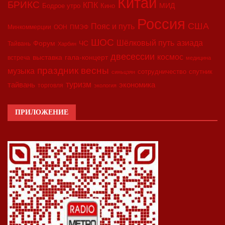
Китай
БРИКС
КПК
МИД
Бодрое утро
Кино
Россия
США
Пояс и путь
Минкоммерции
ООН
ПМЭФ
ШОС
азиада
Шёлковый путь
Форум
ЧС
Тайвань
Харбин
двесессии
космос
выставка
гала-концерт
встреча
медицина
праздник весны
музыка
сотрудничество
спутник
синьцзян
туризм
экономика
тайвань
торговля
экология
ПРИЛОЖЕНИЕ