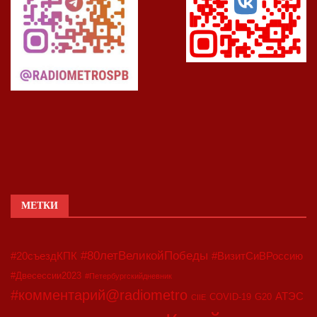
МЕТКИ
#80летВеликойПобеды
#20съездКПК
#ВизитСиВРоссию
#Двесессии2023
#Петербургскийдневник
#комментарий@radiometro
АТЭС
COVID-19
G20
CIIE