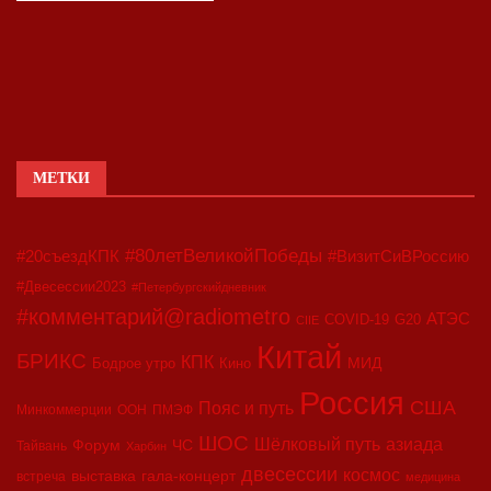
МЕТКИ
#80летВеликойПобеды
#20съездКПК
#ВизитСиВРоссию
#Двесессии2023
#Петербургскийдневник
#комментарий@radiometro
АТЭС
COVID-19
G20
CIIE
Китай
БРИКС
КПК
МИД
Бодрое утро
Кино
Россия
США
Пояс и путь
Минкоммерции
ООН
ПМЭФ
ШОС
азиада
Шёлковый путь
Форум
ЧС
Тайвань
Харбин
двесессии
космос
выставка
гала-концерт
встреча
медицина