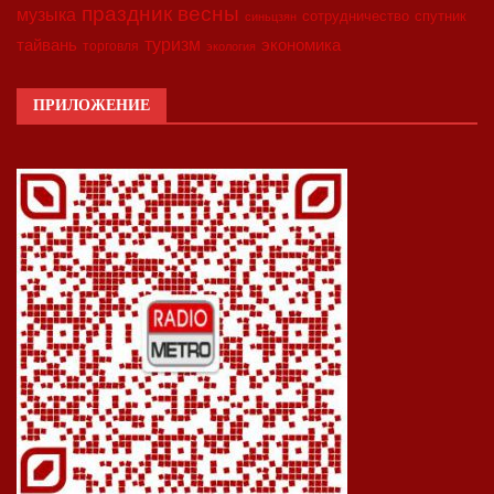
праздник весны
музыка
сотрудничество
спутник
синьцзян
туризм
экономика
тайвань
торговля
экология
ПРИЛОЖЕНИЕ