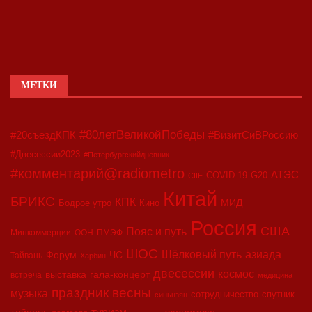
МЕТКИ
#80летВеликойПобеды
#20съездКПК
#ВизитСиВРоссию
#Двесессии2023
#Петербургскийдневник
#комментарий@radiometro
АТЭС
COVID-19
G20
CIIE
Китай
БРИКС
КПК
МИД
Бодрое утро
Кино
Россия
США
Пояс и путь
Минкоммерции
ООН
ПМЭФ
ШОС
азиада
Шёлковый путь
Форум
ЧС
Тайвань
Харбин
двесессии
космос
выставка
гала-концерт
встреча
медицина
праздник весны
музыка
сотрудничество
спутник
синьцзян
туризм