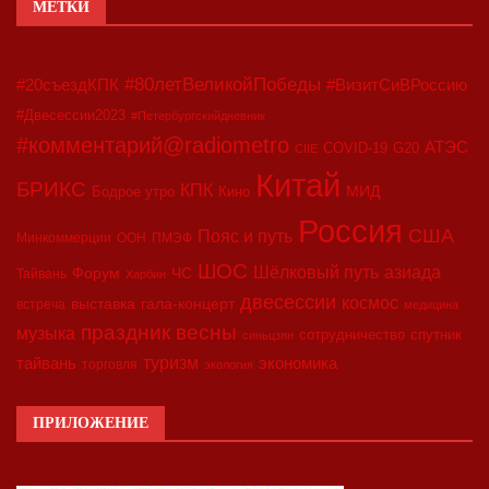
МЕТКИ
#80летВеликойПобеды
#20съездКПК
#ВизитСиВРоссию
#Двесессии2023
#Петербургскийдневник
#комментарий@radiometro
АТЭС
COVID-19
G20
CIIE
Китай
БРИКС
КПК
МИД
Бодрое утро
Кино
Россия
США
Пояс и путь
Минкоммерции
ООН
ПМЭФ
ШОС
азиада
Шёлковый путь
Форум
ЧС
Тайвань
Харбин
двесессии
космос
выставка
гала-концерт
встреча
медицина
праздник весны
музыка
сотрудничество
спутник
синьцзян
туризм
экономика
тайвань
торговля
экология
ПРИЛОЖЕНИЕ