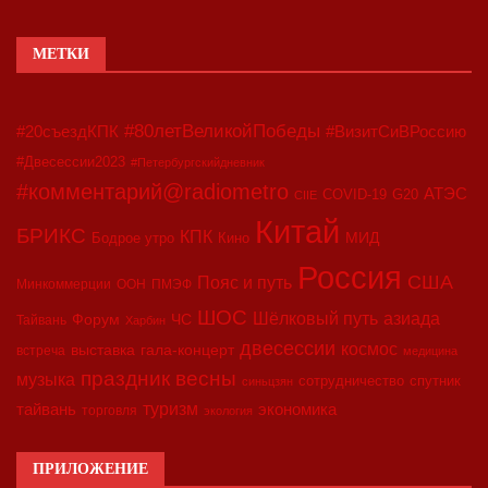
МЕТКИ
#80летВеликойПобеды
#20съездКПК
#ВизитСиВРоссию
#Двесессии2023
#Петербургскийдневник
#комментарий@radiometro
АТЭС
COVID-19
G20
CIIE
Китай
БРИКС
КПК
МИД
Бодрое утро
Кино
Россия
США
Пояс и путь
Минкоммерции
ООН
ПМЭФ
ШОС
азиада
Шёлковый путь
Форум
ЧС
Тайвань
Харбин
двесессии
космос
выставка
гала-концерт
встреча
медицина
праздник весны
музыка
сотрудничество
спутник
синьцзян
туризм
экономика
тайвань
торговля
экология
ПРИЛОЖЕНИЕ