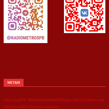
МЕТКИ
#80летВеликойПобеды
#20съездКПК
#ВизитСиВРоссию
#Двесессии2023
#Петербургскийдневник