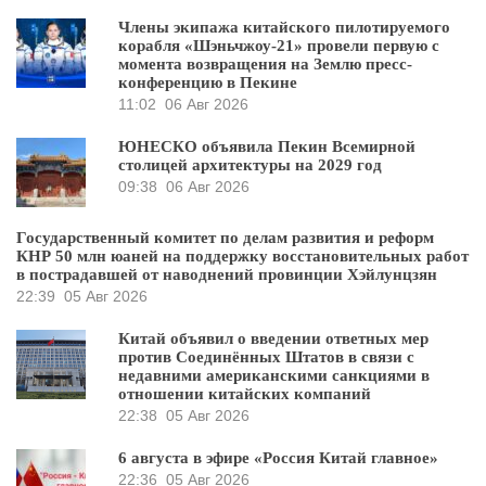
Члены экипажа китайского пилотируемого
корабля «Шэньчжоу-21» провели первую с
момента возвращения на Землю пресс-
конференцию в Пекине
11:02
06 Авг 2026
ЮНЕСКО объявила Пекин Всемирной
столицей архитектуры на 2029 год
09:38
06 Авг 2026
Государственный комитет по делам развития и реформ
КНР 50 млн юаней на поддержку восстановительных работ
в пострадавшей от наводнений провинции Хэйлунцзян
22:39
05 Авг 2026
Китай объявил о введении ответных мер
против Соединённых Штатов в связи с
недавними американскими санкциями в
отношении китайских компаний
22:38
05 Авг 2026
6 августа в эфире «Россия Китай главное»
22:36
05 Авг 2026