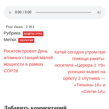
Post Views:
2 951
Рубрика:
БОДРОЕ УТРО
Метки:
ЭКОЛОГИЯ
Росатом провел День
Китай сегодня утром при
атомных станций малой
помощи ракеты-
мощности в рамках
носителя «Церера-1 Y9»
COP28
успешно вывел на
орбиту 2 спутника —
«Тяньянь-16» и
«Синчи-1А»
Добавить комментарий