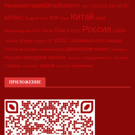
#комментарий@radiometro
АТЭС
COVID-19
G20
CIIE
Китай
БРИКС
КПК
МИД
Бодрое утро
Кино
Россия
США
Пояс и путь
Минкоммерции
ООН
ПМЭФ
ШОС
азиада
Шёлковый путь
Форум
ЧС
Тайвань
Харбин
двесессии
космос
выставка
гала-концерт
встреча
медицина
праздник весны
музыка
сотрудничество
спутник
синьцзян
туризм
экономика
тайвань
торговля
экология
ПРИЛОЖЕНИЕ