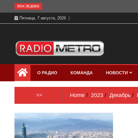
Skip
ПОСЛЕДНЕЕ
to
Пятница, 7 августа, 2026
content
Слушать онлайн и на 102.4 FM
Радио МЕТРО
бесплатно в хорошем качестве Санкт-
О РАДИО
КОМАНДА
НОВОСТИ
Петербург и Россия
>>
Home
2023
Декабрь