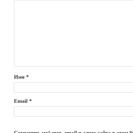
Имя
*
Email
*
Сохранить моё имя, email и адрес сайта в этом