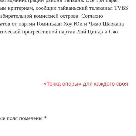
авы администрации района Тайвань. Все три пары
мым критериям, сообщил тайваньский телеканал TVBS
избирательной комиссией острова. Согласно
датов от партии Гоминьдан Хоу Юи и Чжао Шаокана
тической прогрессивной партии Лай Циндэ и Сяо
«Точка опоры» для каждого своя
ые поля помечены
*