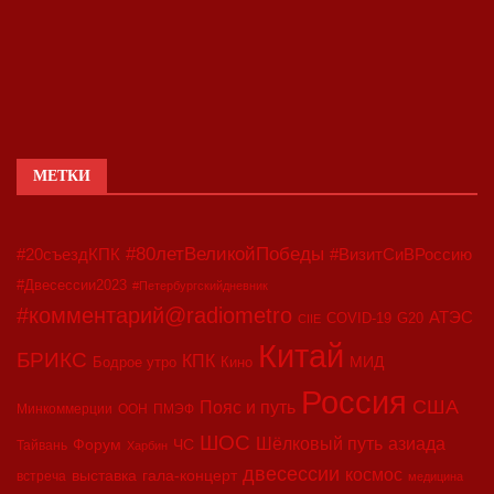
МЕТКИ
#80летВеликойПобеды
#20съездКПК
#ВизитСиВРоссию
#Двесессии2023
#Петербургскийдневник
#комментарий@radiometro
АТЭС
COVID-19
G20
CIIE
Китай
БРИКС
КПК
МИД
Бодрое утро
Кино
Россия
США
Пояс и путь
Минкоммерции
ООН
ПМЭФ
ШОС
азиада
Шёлковый путь
Форум
ЧС
Тайвань
Харбин
двесессии
космос
выставка
гала-концерт
встреча
медицина