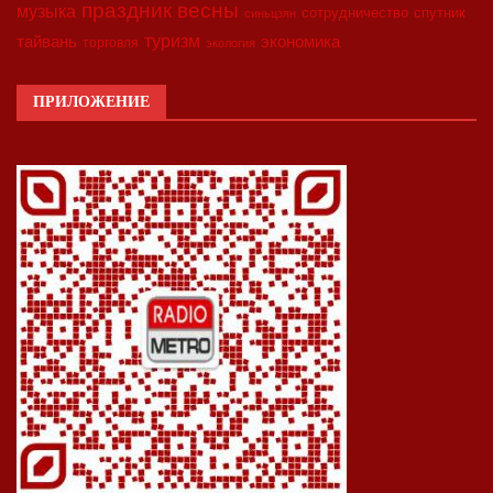
праздник весны
музыка
сотрудничество
спутник
синьцзян
туризм
экономика
тайвань
торговля
экология
ПРИЛОЖЕНИЕ