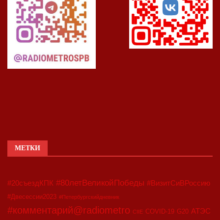
МЕТКИ
#80летВеликойПобеды
#20съездКПК
#ВизитСиВРоссию
#Двесессии2023
#Петербургскийдневник
#комментарий@radiometro
АТЭС
COVID-19
G20
CIIE