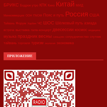
Китай
БРИКС
КПК
МИД
Бодрое утро
Кино
Россия
США
Пояс и путь
Минкоммерции
ООН
ПМЭФ
ШОС
азиада
Шёлковый путь
Форум
ЧС
Тайвань
Харбин
двесессии
космос
выставка
гала-концерт
встреча
медицина
праздник весны
музыка
сотрудничество
спутник
синьцзян
туризм
экономика
тайвань
торговля
экология
ПРИЛОЖЕНИЕ