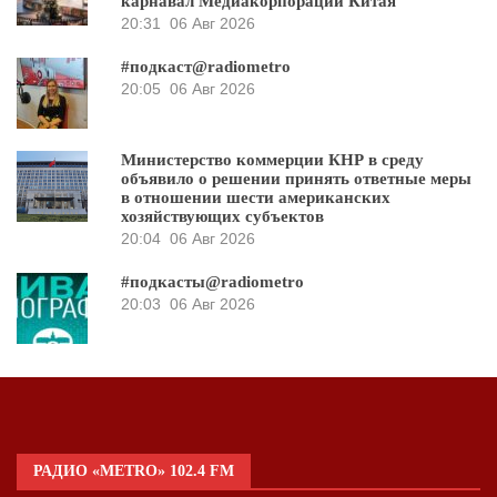
карнавал Медиакорпорации Китая
20:31
06 Авг 2026
#подкаст@radiometro
20:05
06 Авг 2026
Министерство коммерции КНР в среду
объявило о решении принять ответные меры
в отношении шести американских
хозяйствующих субъектов
20:04
06 Авг 2026
#подкасты@radiometro
20:03
06 Авг 2026
РАДИО «METRO» 102.4 FM