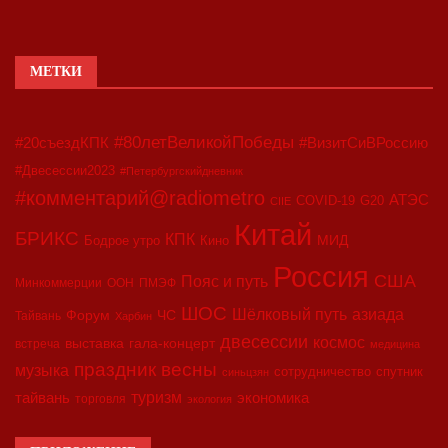
МЕТКИ
#80летВеликойПобеды
#20съездКПК
#ВизитСиВРоссию
#Двесессии2023
#Петербургскийдневник
#комментарий@radiometro
АТЭС
COVID-19
G20
CIIE
Китай
БРИКС
КПК
МИД
Бодрое утро
Кино
Россия
США
Пояс и путь
Минкоммерции
ООН
ПМЭФ
ШОС
азиада
Шёлковый путь
Форум
ЧС
Тайвань
Харбин
двесессии
космос
выставка
гала-концерт
встреча
медицина
праздник весны
музыка
сотрудничество
спутник
синьцзян
туризм
экономика
тайвань
торговля
экология