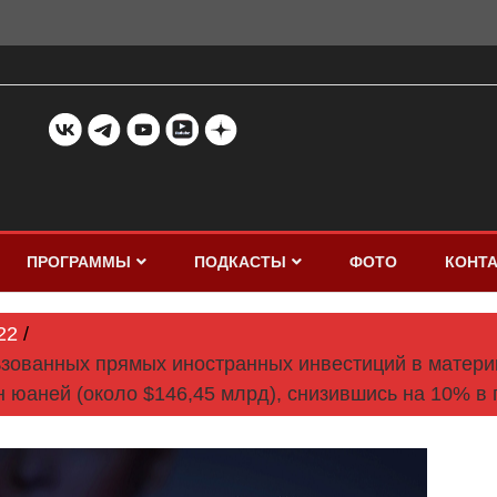
ПРОГРАММЫ
ПОДКАСТЫ
ФОТО
КОНТ
22
зованных прямых иностранных инвестиций в материк
лн юаней (около $146,45 млрд), снизившись на 10% в