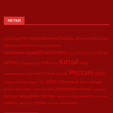
МЕТКИ
#80летВеликойПобеды
#20съездКПК
#ВизитСиВРоссию
#Двесессии2023
#Петербургскийдневник
#комментарий@radiometro
АТЭС
COVID-19
G20
CIIE
Китай
БРИКС
КПК
МИД
Бодрое утро
Кино
Россия
США
Пояс и путь
Минкоммерции
ООН
ПМЭФ
ШОС
азиада
Шёлковый путь
Форум
ЧС
Тайвань
Харбин
двесессии
космос
выставка
гала-концерт
встреча
медицина
праздник весны
музыка
сотрудничество
спутник
синьцзян
туризм
экономика
тайвань
торговля
экология