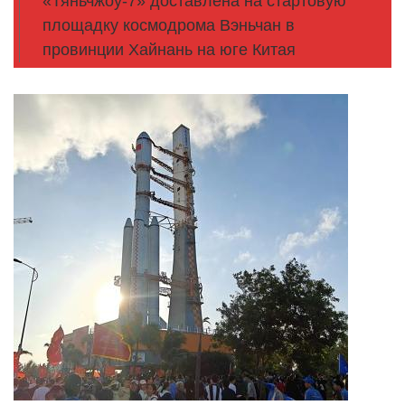
«Тяньчжоу-7» доставлена на стартовую
площадку космодрома Вэньчан в
провинции Хайнань на юге Китая