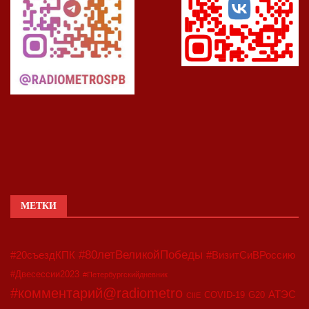
МЕТКИ
#80летВеликойПобеды
#20съездКПК
#ВизитСиВРоссию
#Двесессии2023
#Петербургскийдневник
#комментарий@radiometro
АТЭС
COVID-19
G20
CIIE