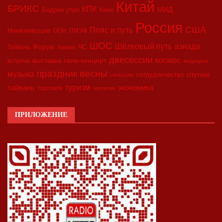
Китай
БРИКС
КПК
МИД
Бодрое утро
Кино
Россия
США
Пояс и путь
Минкоммерции
ООН
ПМЭФ
ШОС
азиада
Шёлковый путь
Форум
ЧС
Тайвань
Харбин
двесессии
космос
выставка
гала-концерт
встреча
медицина
праздник весны
музыка
сотрудничество
спутник
синьцзян
туризм
экономика
тайвань
торговля
экология
ПРИЛОЖЕНИЕ