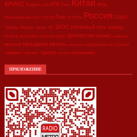
Китай
БРИКС
КПК
МИД
Бодрое утро
Кино
Россия
США
Пояс и путь
Минкоммерции
ООН
ПМЭФ
ШОС
азиада
Шёлковый путь
Форум
ЧС
Тайвань
Харбин
двесессии
космос
выставка
гала-концерт
встреча
медицина
праздник весны
музыка
сотрудничество
спутник
синьцзян
туризм
экономика
тайвань
торговля
экология
ПРИЛОЖЕНИЕ