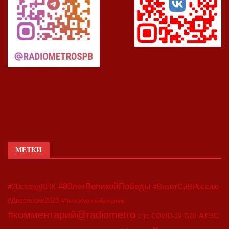
МЕТКИ
#80летВеликойПобеды
#20съездКПК
#ВизитСиВРоссию
#Двесессии2023
#Петербургскийдневник
#комментарий@radiometro
АТЭС
COVID-19
G20
CIIE