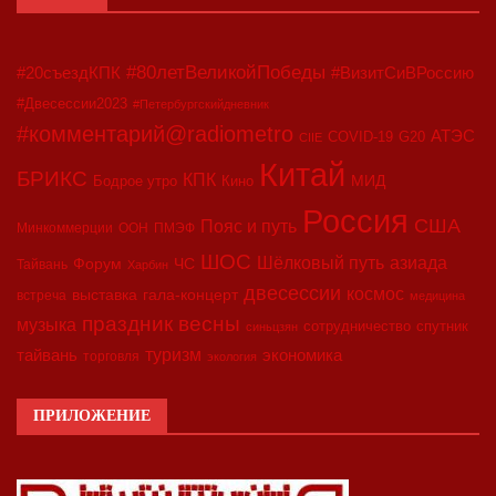
#80летВеликойПобеды
#20съездКПК
#ВизитСиВРоссию
#Двесессии2023
#Петербургскийдневник
#комментарий@radiometro
АТЭС
COVID-19
G20
CIIE
Китай
БРИКС
КПК
МИД
Бодрое утро
Кино
Россия
США
Пояс и путь
Минкоммерции
ООН
ПМЭФ
ШОС
азиада
Шёлковый путь
Форум
ЧС
Тайвань
Харбин
двесессии
космос
выставка
гала-концерт
встреча
медицина
праздник весны
музыка
сотрудничество
спутник
синьцзян
туризм
экономика
тайвань
торговля
экология
ПРИЛОЖЕНИЕ