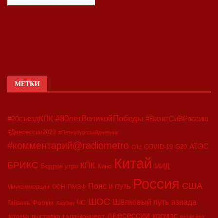
МЕТКИ
#80летВеликойПобеды
#20съездКПК
#ВизитСиВРоссию
#Двесессии2023
#Петербургскийдневник
#комментарий@radiometro
АТЭС
COVID-19
G20
CIIE
Китай
БРИКС
КПК
МИД
Бодрое утро
Кино
Россия
США
Пояс и путь
Минкоммерции
ООН
ПМЭФ
ШОС
азиада
Шёлковый путь
Форум
ЧС
Тайвань
Харбин
двесессии
космос
выставка
гала-концерт
встреча
медицина