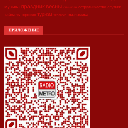
праздник весны
музыка
сотрудничество
спутник
синьцзян
туризм
экономика
тайвань
торговля
экология
ПРИЛОЖЕНИЕ