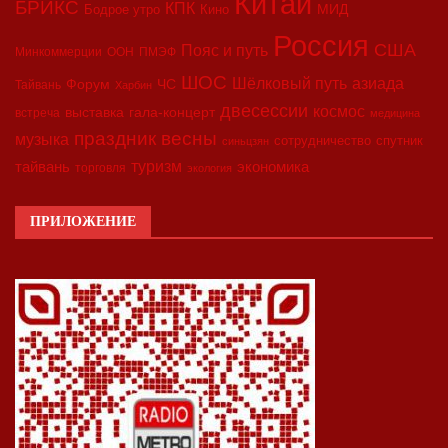
Китай
БРИКС
КПК
МИД
Бодрое утро
Кино
Россия
США
Пояс и путь
Минкоммерции
ООН
ПМЭФ
ШОС
азиада
Шёлковый путь
Форум
ЧС
Тайвань
Харбин
двесессии
космос
выставка
гала-концерт
встреча
медицина
праздник весны
музыка
сотрудничество
спутник
синьцзян
туризм
экономика
тайвань
торговля
экология
ПРИЛОЖЕНИЕ