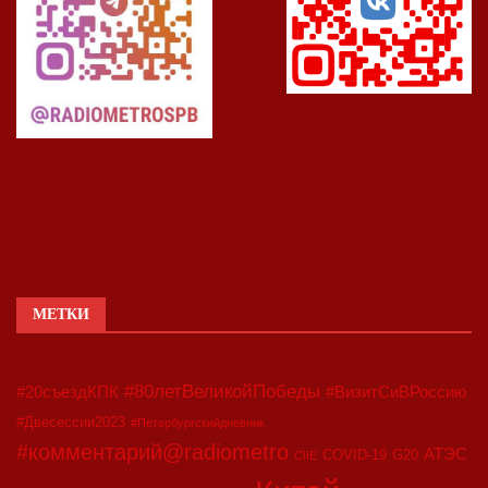
МЕТКИ
#80летВеликойПобеды
#20съездКПК
#ВизитСиВРоссию
#Двесессии2023
#Петербургскийдневник
#комментарий@radiometro
АТЭС
COVID-19
G20
CIIE