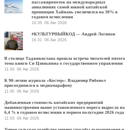
пассажиропоток на международных
авиалиниях самой южной китайской
провинции Хайнань увеличился на 30% в
годовом исчислении
16:35
06 Авг 2026
#КУЛЬТУРНЫЙКОД — Андрей Логинов
16:31
06 Авг 2026
В столице Таджикистана прошла встреча читателей пятого
тома книги Си Цзиньпина о государственном управлении
11:56
06 Авг 2026
К 90-летию журнала «Костер»: Владимир Рябовол
присоединился к медиамарафону
11:45
06 Авг 2026
Добавленная стоимость китайских предприятий
машиностроения выше установленного порога выросла на
6,4 % в годовом исчислении в первом полугодии 2026 года
11:03
06 Авг 2026
Умное сельское хозяйство меняет способы выращивания и