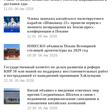
доставки еды
11:03
06 Авг 2026
Члены экипажа китайского пилотируемого
корабля «Шэньчжоу-21» провели первую с
момента возвращения на Землю пресс-
конференцию в Пекине
11:02
06 Авг 2026
ЮНЕСКО объявила Пекин Всемирной
столицей архитектуры на 2029 год
09:38
06 Авг 2026
Государственный комитет по делам развития и реформ
КНР 50 млн юаней на поддержку восстановительных работ
в пострадавшей от наводнений провинции Хэйлунцзян
22:39
05 Авг 2026
Китай объявил о введении ответных мер
против Соединённых Штатов в связи с
недавними американскими санкциями в
отношении китайских компаний
22:38
05 Авг 2026